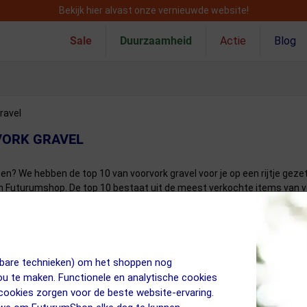
Bekijk hier alvast onze vernieuwde website!
Sale
Duurzaamheid
Actie
Blog
ravel
VORK GRAVEL
ezen? We hebben de top 10 van voorvork gravel voor je op een rijtje gezet
n Futurumshop. De top 10 bestaat uit de meest verkochte items van vo
jkbare technieken) om het shoppen nog
jou te maken. Functionele en analytische cookies
 cookies zorgen voor de beste website-ervaring.