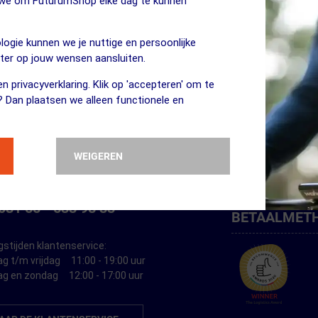
n we om FuturumShop elke dag te kunnen
logie kunnen we je nuttige en persoonlijke
IJF JE IN VOOR ONZE NIEUWSBRIEF
eter op jouw wensen aansluiten.
oogte blijven van exclusieve deals, tips en inspiratie?
n privacyverklaring. Klik op 'accepteren' om te
? Dan plaatsen we alleen functionele en
WEIGEREN
TENSERVICE
VOLG FUTU
031 55 - 533 98 33
BETAALMET
stijden klantenservice:
g t/m vrijdag
11:00 - 19:00 uur
ag en zondag
12:00 - 17:00 uur