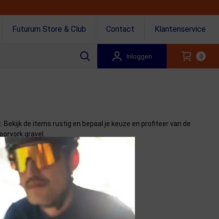
Futurum Store & Club
Contact
Klantenservice
Inloggen
0
. Bekijk de items rustig en bepaal je keuze en profiteer van de
orvork gravel.