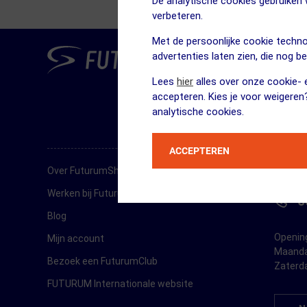
De analytische cookies gebruike
verbeteren.
Fietstrainers
Met de persoonlijke cookie techno
SCHR
Hardlopen
advertenties laten zien, die nog b
Op de h
Lees
hier
alles over onze cookie- e
Overige sporten & cadeaubon
accepteren. Kies je voor weigeren
Fietsen
analytische cookies.
Nieuw bij FuturumShop...
ACCEPTEREN
KLAN
Over FuturumShop
Werken bij FuturumShop
0
Blog
Opening
Mijn account
Maanda
Bezoek een FuturumClub
Zaterd
FUTURUM Internationale website