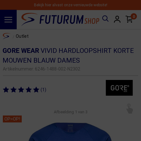
Bekijk hier alvast onze vernieuwde website!
0
Spring naar hoofdinhoud
Home
Outlet
/
GORE WEAR
VIVID HARDLOOPSHIRT KORTE
MOUWEN BLAUW DAMES
Artikelnummer:
6246-1488-002-N2302
(1)
Afbeelding
1
van 3
OP=OP!