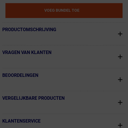
VOEG BUNDEL TOE
PRODUCTOMSCHRIJVING
← Terug naar productnavigatie
VRAGEN VAN KLANTEN
← Terug naar productnavigatie
BEOORDELINGEN
← Terug naar productnavigatie
VERGELIJKBARE PRODUCTEN
← Terug naar productnavigatie
KLANTENSERVICE
← Terug naar productnavigatie