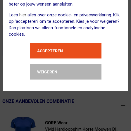
beter op jouw wensen aansluiten.
Lees
hier
alles over onze cookie- en privacyverklaring. Klik
op 'accepteren' om te accepteren. Kies je voor weigeren?
Dan plaatsen we alleen functionele en analytische
cookies.
ACCEPTEREN
Gratis verzending vanaf €49
WEIGEREN
Voor 23:00 uur besteld, morgen in huis
365 dagen retourrecht
ONZE AANBEVOLEN COMBINATIE
← Terug naar productnavigatie
GORE Wear
Vivid Hardloopshirt Korte Mouwen Bl...