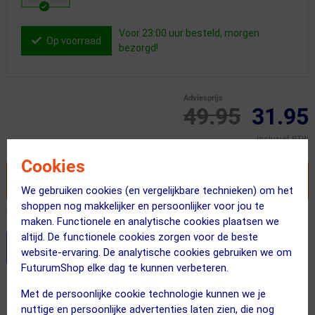
Voor 23:00 uur besteld, morgen
Op voorraad
bezorgd!
Adviesprijs
49.95
31.95
Inclusief BTW
Cookies
VOEG TOE AAN WINKELWAGEN
We gebruiken cookies (en vergelijkbare technieken) om het
shoppen nog makkelijker en persoonlijker voor jou te
Recent besteld door 2 klanten! Bestel ook snel!
maken. Functionele en analytische cookies plaatsen we
altijd. De functionele cookies zorgen voor de beste
Stel je productvragen aan onze AI assistent
website-ervaring. De analytische cookies gebruiken we om
FuturumShop elke dag te kunnen verbeteren.
Dit product in andere versie
Met de persoonlijke cookie technologie kunnen we je
nuttige en persoonlijke advertenties laten zien, die nog