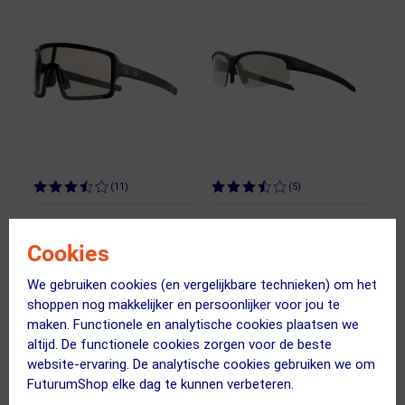
(11)
(5)
BBB Cycling
BBB Cycling
Cookies
BSG-69PH Chester
BSG-68PH Impress
Sport Zonnebril
Small Photochromic
We gebruiken cookies (en vergelijkbare technieken) om het
Photochromische Lens
Sportbril Mat Zwart
shoppen nog makkelijker en persoonlijker voor jou te
Glanzend Zwart
maken. Functionele en analytische cookies plaatsen we
altijd. De functionele cookies zorgen voor de beste
109.00
87.95
69.95
23.95
website-ervaring. De analytische cookies gebruiken we om
FuturumShop elke dag te kunnen verbeteren.
ja, op voorraad
ja, op voorraad