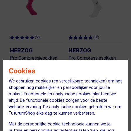
(50)
(50)
HERZOG
HERZOG
Pro Compressiesokken
Pro Compressiesokken
Roze
Wit
Cookies
57.95
46.95
57.95
46.95
We gebruiken cookies (en vergelijkbare technieken) om het
shoppen nog makkelijker en persoonlijker voor jou te
ja, op voorraad
ja, op voorraad
maken. Functionele en analytische cookies plaatsen we
Vergelijk
Vergelijk
altijd. De functionele cookies zorgen voor de beste
website-ervaring. De analytische cookies gebruiken we om
FuturumShop elke dag te kunnen verbeteren.
5
6
Met de persoonlijke cookie technologie kunnen we je
nuttige en persoonlijke advertenties laten zien, die nog