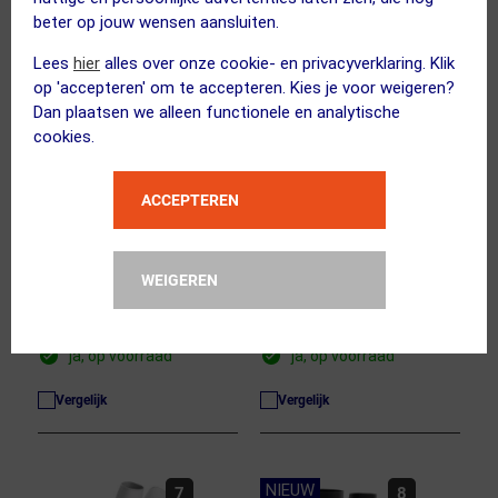
beter op jouw wensen aansluiten.
Lees
hier
alles over onze cookie- en privacyverklaring. Klik
op 'accepteren' om te accepteren. Kies je voor weigeren?
Dan plaatsen we alleen functionele en analytische
cookies.
(6)
(3)
ACCEPTEREN
COMPRESSPORT
COMPRESSPORT
R2 3.0 Compressie Tubes
R2 Oxygen Compressie
Wit/Zwart
Tubes Wit/Grijs
WEIGEREN
45.00
50.00
ja, op voorraad
ja, op voorraad
Vergelijk
Vergelijk
NIEUW
7
8