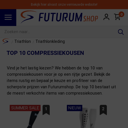
Bekijk hier alvast onze vernieuwde website!
0
Spring naar hoofdinhoud
Home
Triathlon
Triathlonkleding
/
/
TOP 10 COMPRESSIEKOUSEN
Vind je het lastig kiezen? We hebben de top 10 van
compressiekousen voor je op een rijtje gezet. Bekijk de
items rustig en bepaal je keuze en profiteer van de
scherpste prijzen van Futurumshop. De top 10 bestaat uit
de meest verkochte items van compressiekousen.
SUMMER SALE
NIEUW
1
2