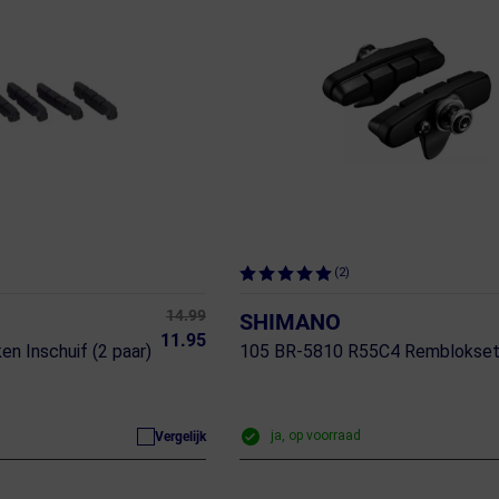
(2)
14.99
SHIMANO
11.95
n Inschuif (2 paar)
105 BR-5810 R55C4 Remblokse
ja, op voorraad
Vergelijk