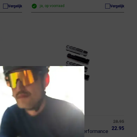
ja, op voorraad
Vergelijk
Vergelijk
(11)
12.99
28.95
BBB CYCLING
11.95
22.95
CarbStop Carbon High Performance