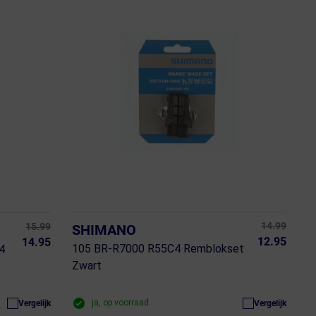
14.99
15.99
SHIMANO
12.95
14.95
105 BR-R7000 R55C4 Remblokset
4
Zwart
ja, op voorraad
Vergelijk
Vergelijk