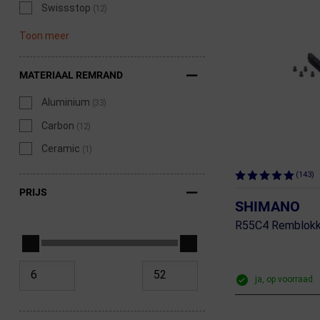
Swissstop
(12)
Fietstrainers
Toon meer
Hardlopen
MATERIAAL REMRAND
Overige sporten & cadeaubon
Aluminium
(33)
Fietsen
Carbon
(12)
Nieuw bij FuturumShop...
Ceramic
(1)
(143)
PRIJS
SHIMANO
R55C4 Remblokke
ja, op voorraad