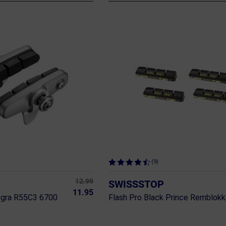
(9)
12.99
SWISSSTOP
11.95
egra R55C3 6700
Flash Pro Black Prince Remblok