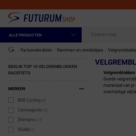
ALLE PRODUCTEN
Spring naar hoofdinhoud
Fietskleding Heren
Home
/
Fietsonderdelen
/
Remmen en remblokjes
/
Velgremblokk
VELGREMBL
Fietskleding Dames
BEKIJK TOP 10 VELGREMBLOKKEN
Velgremblokken 
RACEFIETS
Fietsonderdelen
Goede velgremblo
materiaal van je 
Fietselektronica
MERKEN
overmatige slijt
Fietsonderhoud
BBB Cycling
(9)
Campagnolo
(5)
Sportvoeding en Verzorging
Shimano
(17)
Fietstassen & Rugzakken
SRAM
(1)
Fietsendragers & Fietskoffers