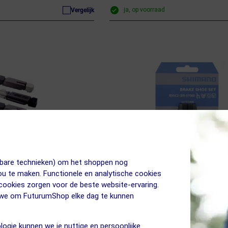
ja, op voorraad
Vergelijk
jkbare technieken) om het shoppen nog
jou te maken. Functionele en analytische cookies
(1)
 cookies zorgen voor de beste website-ervaring.
n we om FuturumShop elke dag te kunnen
15.95
G
SHIMANO
14.95
7T Remblokjes
Ultegra BR-6700-G R55C3
logie kunnen we je nuttige en persoonlijke