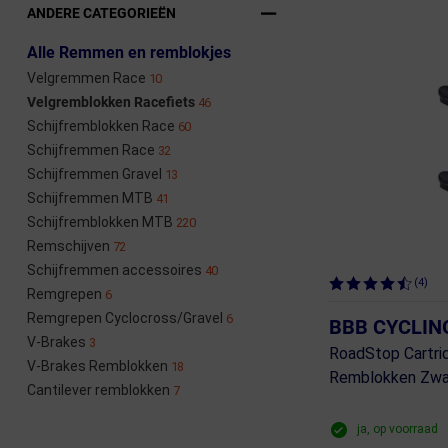
ANDERE CATEGORIEËN
Alle Remmen en remblokjes
Velgremmen Race
10
Velgremblokken Racefiets
46
Schijfremblokken Race
60
Schijfremmen Race
32
Schijfremmen Gravel
13
Schijfremmen MTB
41
Schijfremblokken MTB
220
Remschijven
72
Schijfremmen accessoires
40
(4)
Remgrepen
6
Remgrepen Cyclocross/Gravel
6
BBB CYCLIN
V-Brakes
3
RoadStop Cartri
V-Brakes Remblokken
18
Remblokken Zwa
Cantilever remblokken
7
ja, op voorraad