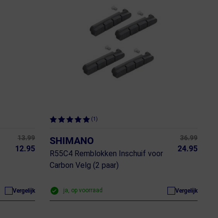
(1)
13.99
36.99
SHIMANO
12.95
24.95
t
R55C4 Remblokken Inschuif voor
Carbon Velg (2 paar)
ja, op voorraad
Vergelijk
Vergelijk