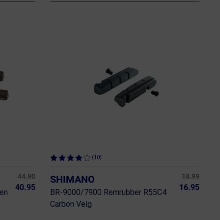
(10)
44.90
18.99
SHIMANO
40.95
16.95
ken
BR-9000/7900 Remrubber R55C4
Carbon Velg