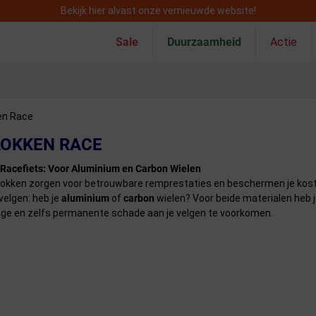
Bekijk hier alvast onze vernieuwde website!
Sale
Duurzaamheid
Actie
en Race
OKKEN RACE
Racefiets: Voor Aluminium en Carbon Wielen
kken zorgen voor betrouwbare remprestaties en beschermen je kostba
velgen: heb je
aluminium
of
carbon
wielen? Voor beide materialen heb j
age en zelfs permanente schade aan je velgen te voorkomen.