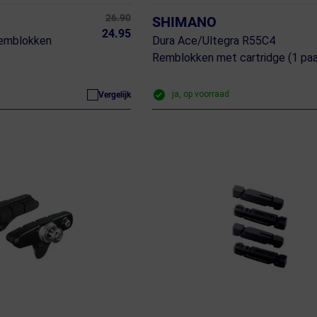
26.90
SHIMANO
24.95
Remblokken
Dura Ace/Ultegra R55C4
Remblokken met cartridge (1 paa
ja, op voorraad
Vergelijk