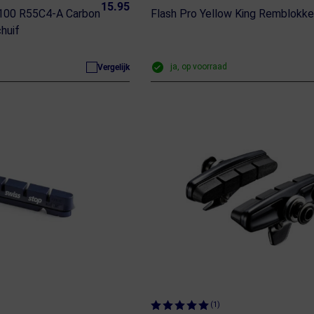
15.95
100 R55C4-A Carbon
Flash Pro Yellow King Remblokk
huif
ja, op voorraad
Vergelijk
(1)