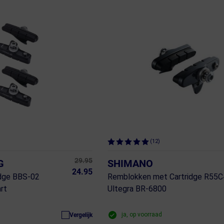
(12)
29.95
G
SHIMANO
24.95
dge BBS-02
Remblokken met Cartridge R55C
rt
Ultegra BR-6800
ja, op voorraad
Vergelijk