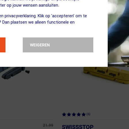
Remblokset
eter op jouw wensen aansluiten.
n privacyverklaring. Klik op 'accepteren' om te
ja, op voorraad
Vergelijk
? Dan plaatsen we alleen functionele en
WEIGEREN
(6)
21.99
SWISSSTOP