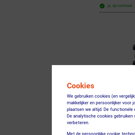
ja, op voorraad
Cookies
We gebruiken cookies (en vergeli
makkelijker en persoonlijker voor 
(1)
plaatsen we altijd. De functionele
De analytische cookies gebruike
BBB CYCLIN
verbeteren.
TechStop BBS-2
Met de persoonlijke cookie techno