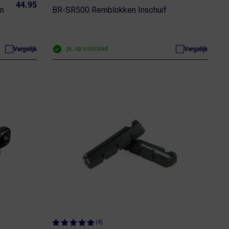
44.95
en
BR-SR500 Remblokken Inschuif
ja, op voorraad
Vergelijk
Vergelijk
(4)