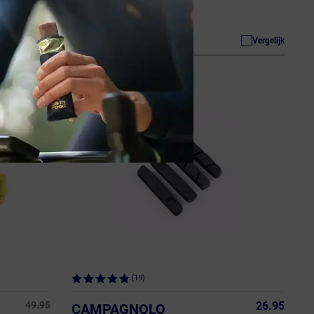
BBS-29 Remblokjes
ja, op voorraad
Vergelijk
Vergelijk
(19)
49.95
26.95
CAMPAGNOLO