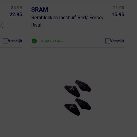
34.99
21.00
SRAM
22.95
15.95
Remblokken Inschuif Red/ Force/
r)
Rival
ja, op voorraad
Vergelijk
Vergelijk