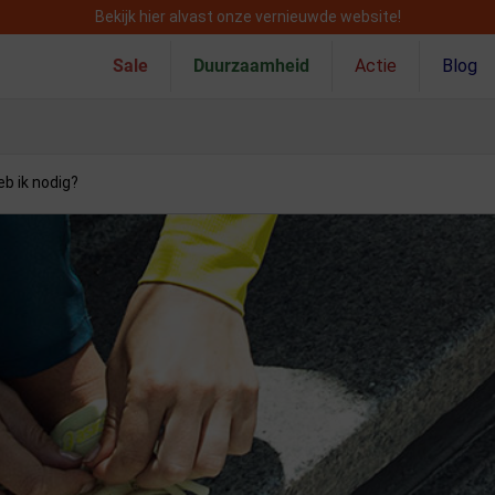
Bekijk hier alvast onze vernieuwde website!
Sale
Duurzaamheid
Actie
Blog
b ik nodig?