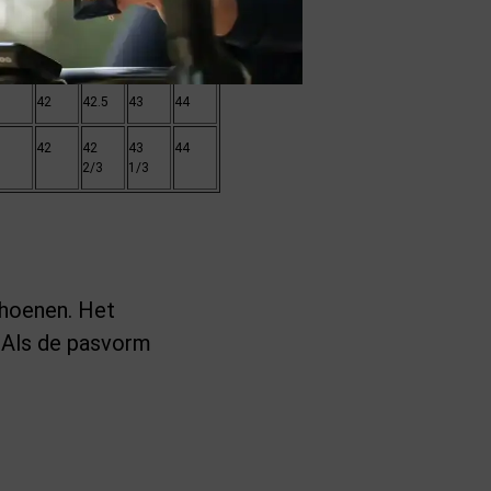
3
44
44
45
46
/3
2/3
1/3
42
42.5
43
44
42
42
43
44
2/3
1/3
choenen. Het
 Als de pasvorm