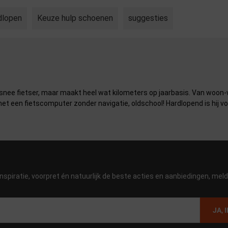
dlopen
Keuze hulp schoenen
suggesties
snee fietser, maar maakt heel wat kilometers op jaarbasis. Van woon-
 met een fietscomputer zonder navigatie, oldschool! Hardlopend is hij 
nspiratie, voorpret én natuurlijk de beste acties en aanbiedingen, meld 
JA, 