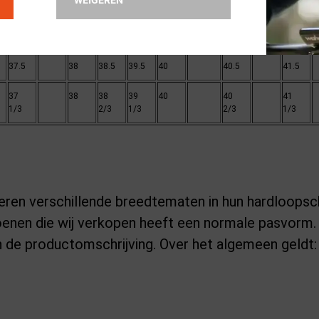
WEIGEREN
38
39
40
40
41
42
42
4
2/3
1/3
2/3
1/3
2/3
1
37.5
38
38.5
39.5
40
40.5
41.5
37
38
38
39
40
40
41
1/3
2/3
1/3
2/3
1/3
en verschillende breedtematen in hun hardloops
enen die wij verkopen heeft een normale pasvorm.
 in de productomschrijving. Over het algemeen geldt: