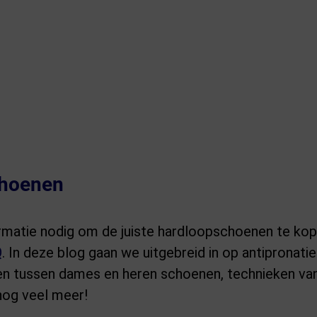
choenen
ormatie nodig om de juiste hardloopschoenen te ko
Q
. In deze blog gaan we uitgebreid in op antipronati
en tussen dames en heren schoenen, technieken van
og veel meer!