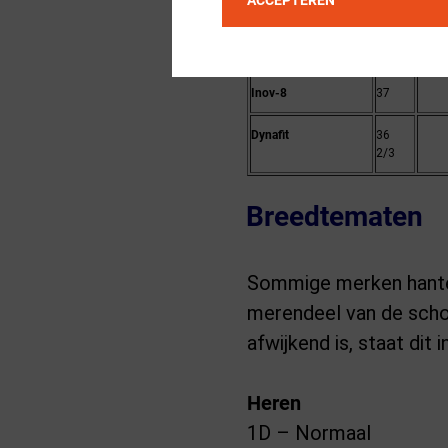
ACCEPTEREN
adidas
37
38
1/3
Inov-8
37
Dynafit
36
2/3
Breedtematen
Sommige merken hanter
merendeel van de scho
afwijkend is, staat dit
Heren
1D – Normaal