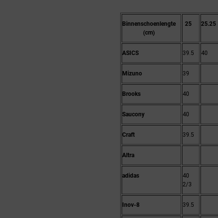
Binnenschoenlengte
25
25.25
(cm)
ASICS
39.5
40
Mizuno
39
Brooks
40
Saucony
40
Craft
39.5
Altra
adidas
40
2/3
Inov-8
39.5