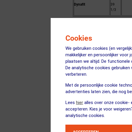
Dynafit
39
1/3
Maattabel hardloops
Cookies
We gebruiken cookies (en vergeli
Binnenschoenlengte
23
23.3
makkelijker en persoonlijker voor 
(cm)
plaatsen we altijd. De functionele
De analytische cookies gebruike
ASICS
37
verbeteren.
Mizuno
36.5
Met de persoonlijke cookie techno
advertenties laten zien, die nog b
Brooks
36.5
Lees
hier
alles over onze cookie- e
Saucony
37.5
accepteren. Kies je voor weigeren
analytische cookies.
Craft
37
Altra
37.5