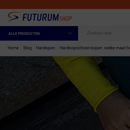
ALLE PRODUCTEN
Spring naar hoofdinhoud
Fietskleding Heren
Home
/
Blog
/
Hardlopen
/
Hardloopschoen kopen: welke maat he
Fietskleding Dames
Fietsonderdelen
Fietselektronica
Fietsonderhoud
Sportvoeding en Verzorging
Fietstassen & Rugzakken
Fietsendragers & Fietskoffers