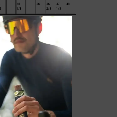
4
45
46
46
47
48
3
1/3
2/3
1/3
6.7
27
27.5
28
28.5
42.5
43.5
44
44.5
42
42.5
43
44
42
42.5
43
44
42.5
43
44
44.5
42
43.5
42.5
43
44
44.5