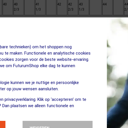
40
40
41
42
42
43
44
4
2/3
1/3
2/3
1/3
2/
choenen dames
jkbare technieken) om het shoppen nog
23.5
23.8
24
24.5
25
25.5
25.75
26
26.3
26.5
2
jou te maken. Functionele en analytische cookies
 cookies zorgen voor de beste website-ervaring.
n we om FuturumShop elke dag te kunnen
37.5
38
39
39.5
40
40.5
41.5
42
37
38
38.5
39
40
40.5
41
logie kunnen we je nuttige en persoonlijke
eter op jouw wensen aansluiten.
37.5
38
38.5
39
40
40.5
41
n privacyverklaring. Klik op 'accepteren' om te
38
38.5
39
40
40.5
41
42
? Dan plaatsen we alleen functionele en
37.5
38
38.5
39.5
40
40.5
41.5
38
38.5
39
40
40.5
41
42