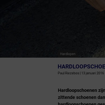
Fietstrainers
Hardlopen
Overige sporten & cadeaubon
Fietsen
Nieuw bij FuturumShop...
Hardlopen
HARDLOOPSCHOEN
Paul Riezebos | 13 januari 2016
Hardloopschoenen zijn 
zittende schoenen dan 
hardloopschoenen gesch