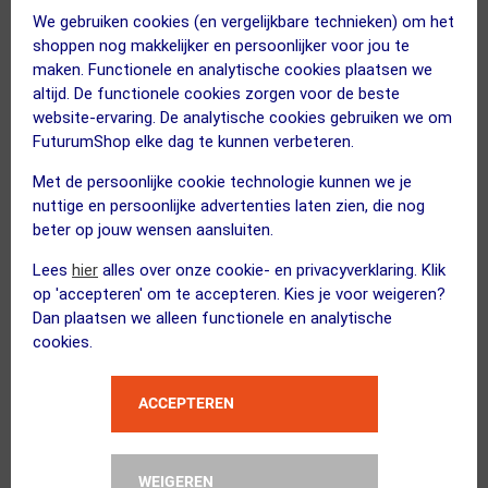
het me wel een stukje makkelijker!” Met 1440
We gebruiken cookies (en vergelijkbare technieken) om het
shoppen nog makkelijker en persoonlijker voor jou te
gram zijn deze wielen ook absoluut niet zwaar
maken. Functionele en analytische cookies plaatsen we
te noemen.
altijd. De functionele cookies zorgen voor de beste
website-ervaring. De analytische cookies gebruiken we om
FuturumShop elke dag te kunnen verbeteren.
USB™ lagers: soepelheid op het
Met de persoonlijke cookie technologie kunnen we je
hoogste niveau
nuttige en persoonlijke advertenties laten zien, die nog
beter op jouw wensen aansluiten.
De Ultra Smooth Bearings™ (USB™)
Lees
hier
alles over onze cookie- en privacyverklaring. Klik
op 'accepteren' om te accepteren. Kies je voor weigeren?
keramische lagers maakten meteen indruk
Dan plaatsen we alleen functionele en analytische
tijdens de eerste ritten. “Ik voelde minder
cookies.
rolweerstand dan bij mijn vorige high-end
wielset. Op de lange rechte stukken en tijdens
ACCEPTEREN
het stilhouden van mijn benen voelde het alsof
ik minder energie verloor,” aldus Joël. Volgens
WEIGEREN