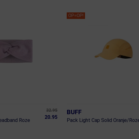
OP=OP!
32.95
BUFF
20.95
Headband Roze
Pack Light Cap Solid Oranje/Roz