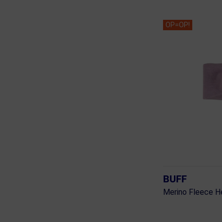
OP=OP!
BUFF
Merino Fleece 