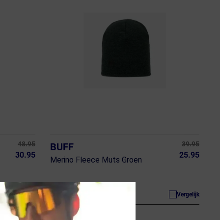
48.95
39.95
BUFF
30.95
25.95
Merino Fleece Muts Groen
ja, op voorraad
Vergelijk
Vergelijk