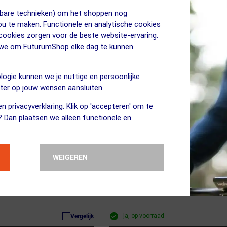
OP=OP!
jkbare technieken) om het shoppen nog
jou te maken. Functionele en analytische cookies
 cookies zorgen voor de beste website-ervaring.
n we om FuturumShop elke dag te kunnen
logie kunnen we je nuttige en persoonlijke
eter op jouw wensen aansluiten.
n privacyverklaring. Klik op 'accepteren' om te
? Dan plaatsen we alleen functionele en
WEIGEREN
39.95
BUFF
25.95
uts Zwart
Dryflx Muts Lichtblauw
ja, op voorraad
Vergelijk