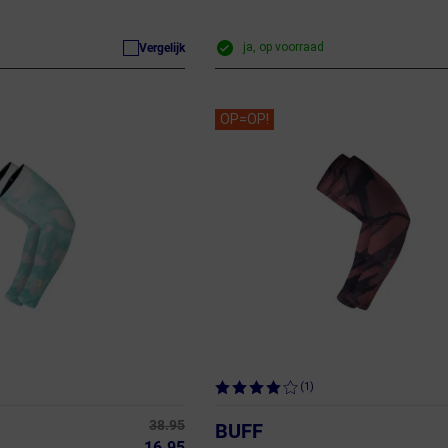
ja, op voorraad
Vergelijk
OP=OP!
(1)
38.95
BUFF
16.95