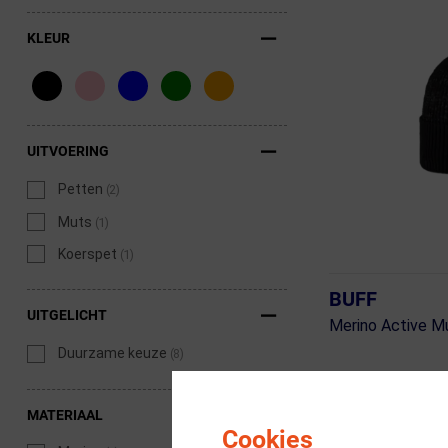
KLEUR
UITVOERING
Petten
(2)
Muts
(1)
Koerspet
(1)
BUFF
UITGELICHT
Merino Active M
Duurzame keuze
(8)
ja, op voorraad
MATERIAAL
Cookies