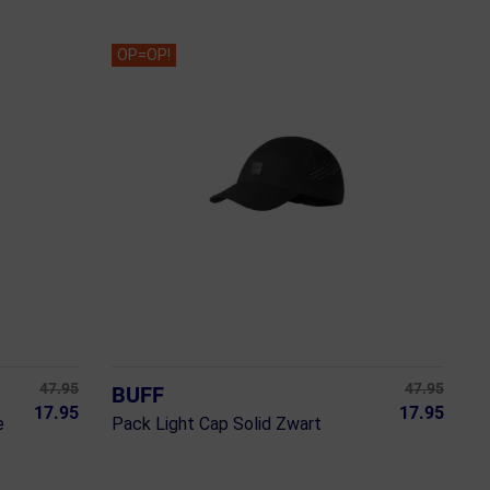
OP=OP!
47.95
47.95
BUFF
17.95
17.95
e
Pack Light Cap Solid Zwart