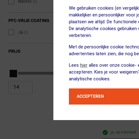
Merino
(5)
OP=OP!
We gebruiken cookies (en vergeli
makkelijker en persoonlijker voor 
PFC-VRIJE COATING
plaatsen we altijd. De functionele
De analytische cookies gebruike
Ja
(1)
verbeteren.
Met de persoonlijke cookie techno
PRIJS
advertenties laten zien, die nog b
Lees
hier
alles over onze cookie- e
accepteren. Kies je voor weigeren
analytische cookies.
ACCEPTEREN
BUFF
Merino Fleece M
ja, op voorraad