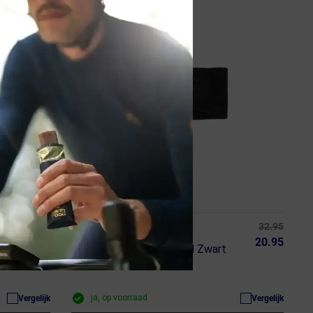
OP=OP!
27.95
32.95
BUFF
22.95
20.95
Merino Fleece Headband Zwart
ja, op voorraad
Vergelijk
Vergelijk