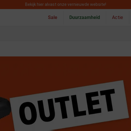
Bekijk hier alvast onze vernieuwde website!
Sale
Duurzaamheid
Actie