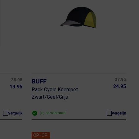
37.95
38.95
BUFF
24.95
19.95
Pack Cycle Koerspet
Zwart/Geel/Grijs
ja, op voorraad
Vergelijk
Vergelijk
OP=OP!