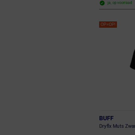
ja, op voorraad
OP=OP!
BUFF
Dryflx Muts Zwa