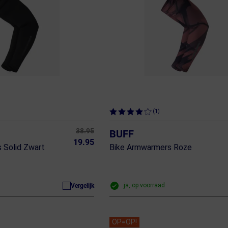
(1)
38.95
BUFF
19.95
 Solid Zwart
Bike Armwarmers Roze
ja, op voorraad
Vergelijk
OP=OP!