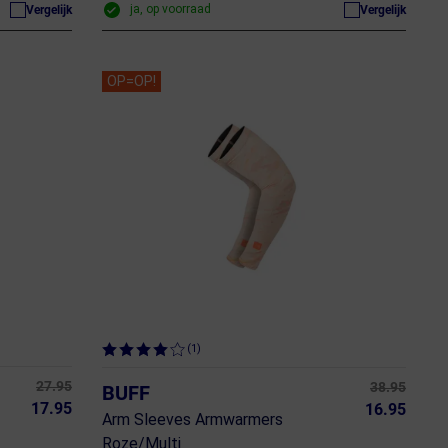
ja, op voorraad
Vergelijk
Vergelijk
OP=OP!
(1)
27.95
38.95
BUFF
17.95
16.95
Arm Sleeves Armwarmers
Roze/Multi