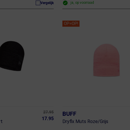
ja, op voorraad
Vergelijk
OP=OP!
27.95
BUFF
17.95
rt
Dryflx Muts Roze/Grijs