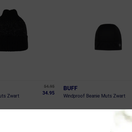
54.95
BUFF
34.95
uts Zwart
Windproof Beanie Muts Zwart
ja, op voorraad
Vergelijk