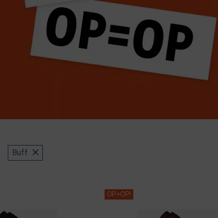
Buff
OP=OP!