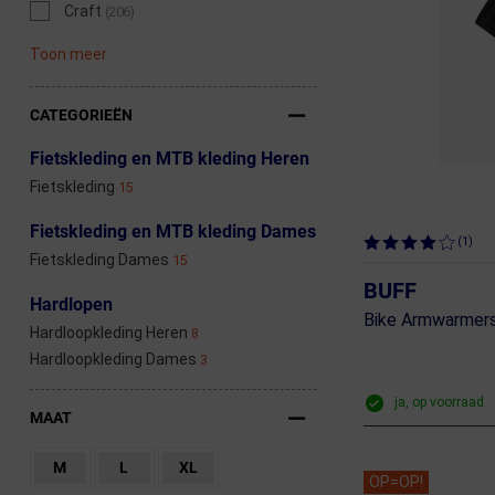
Craft
(206)
Toon meer
CATEGORIEËN
Fietskleding en MTB kleding Heren
Fietskleding
15
Fietskleding en MTB kleding Dames
(1)
Fietskleding Dames
15
BUFF
Hardlopen
Bike Armwarmers
Hardloopkleding Heren
8
Hardloopkleding Dames
3
ja, op voorraad
MAAT
M
L
XL
OP=OP!