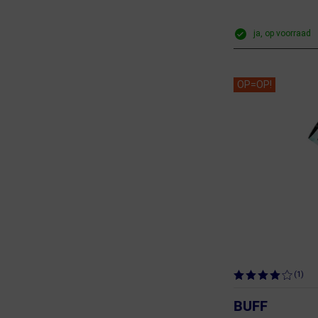
ja, op voorraad
OP=OP!
(1)
BUFF