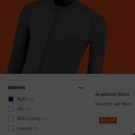
Fietstrainers
Hardlopen
Overige sporten & cadeaubon
Fietsen
Nieuw bij FuturumShop...
MERKEN
Je gekozen filters:
Buff
(17)
Verwijder alle filters
Ale
(55)
BBB Cycling
(57)
OP=OP!
Castelli
(78)