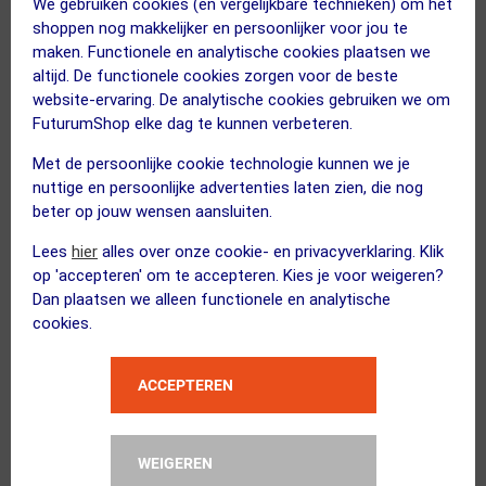
We gebruiken cookies (en vergelijkbare technieken) om het
Vergelijk
Vergelijk
shoppen nog makkelijker en persoonlijker voor jou te
maken. Functionele en analytische cookies plaatsen we
altijd. De functionele cookies zorgen voor de beste
website-ervaring. De analytische cookies gebruiken we om
FuturumShop elke dag te kunnen verbeteren.
Met de persoonlijke cookie technologie kunnen we je
nuttige en persoonlijke advertenties laten zien, die nog
beter op jouw wensen aansluiten.
Lees
hier
alles over onze cookie- en privacyverklaring. Klik
op 'accepteren' om te accepteren. Kies je voor weigeren?
Dan plaatsen we alleen functionele en analytische
cookies.
MILI
NILOX
MiTag Leren Case Wit 4
Light Tracker
ACCEPTEREN
Pack
49.99
49.95
WEIGEREN
ja, op voorraad
ja, op voorraad