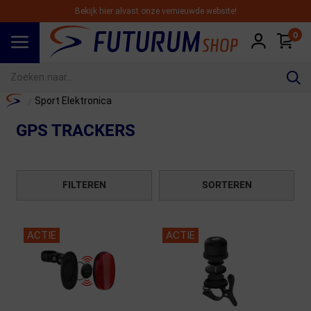
Bekijk hier alvast onze vernieuwde website!
0
Spring naar hoofdinhoud
Home
Sport Elektronica
/
GPS TRACKERS
FILTEREN
SORTEREN
ACTIE
ACTIE