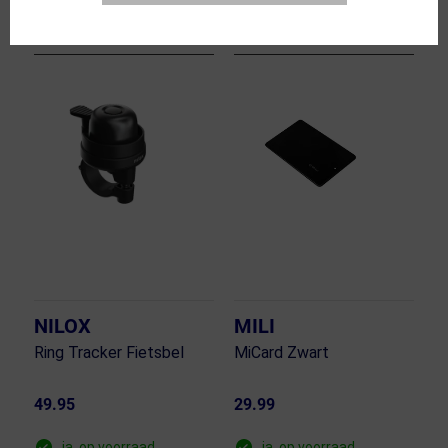
Vergelijk
Vergelijk
NILOX
MILI
Ring Tracker Fietsbel
MiCard Zwart
49.95
29.99
ja, op voorraad
ja, op voorraad