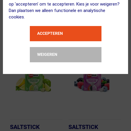
op 'accepteren' om te accepteren. Kies je voor weigeren?
Tabletten
Mango 60 Tabletten
Dan plaatsen we alleen functionele en analytische
29.95
29.95
cookies.
ja, op voorraad
ja, op voorraad
ACCEPTEREN
Vergelijk
Vergelijk
WEIGEREN
SALTSTICK
SALTSTICK