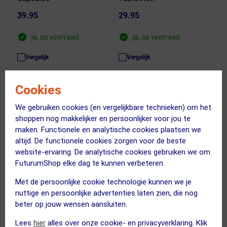
39.95
29.95
ja, op voorraad
ja, op voorraad
Vergelijk
Vergelijk
Cookies
We gebruiken cookies (en vergelijkbare technieken) om het
shoppen nog makkelijker en persoonlijker voor jou te
maken. Functionele en analytische cookies plaatsen we
altijd. De functionele cookies zorgen voor de beste
website-ervaring. De analytische cookies gebruiken we om
FuturumShop elke dag te kunnen verbeteren.
Met de persoonlijke cookie technologie kunnen we je
nuttige en persoonlijke advertenties laten zien, die nog
beter op jouw wensen aansluiten.
SALTSTICK
SALTSTICK
Lees
hier
alles over onze cookie- en privacyverklaring. Klik
Fastchew Mixed Berry 60
Fastchew Tropical