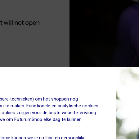
t will not open
jkbare technieken) om het shoppen nog
jou te maken. Functionele en analytische cookies
 cookies zorgen voor de beste website-ervaring.
n we om FuturumShop elke dag te kunnen
logie kunnen we je nuttige en persoonlijke