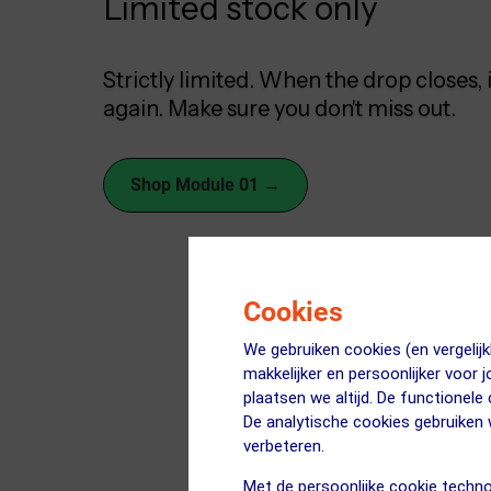
Limited stock only
Strictly limited. When the drop closes, i
again. Make sure you don't miss out.
Shop Module 01 →
Cookies
We gebruiken cookies (en vergeli
makkelijker en persoonlijker voor 
plaatsen we altijd. De functionele
De analytische cookies gebruike
verbeteren.
Met de persoonlijke cookie techno