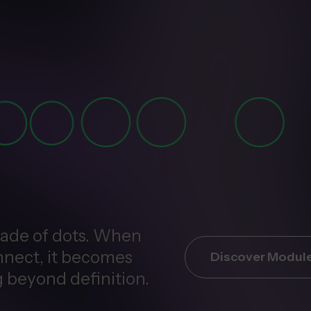
made of dots. When
nnect, it becomes
Discover Module
 beyond definition.