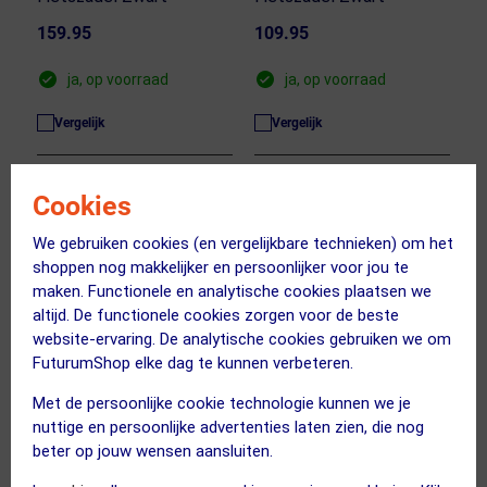
159.95
109.95
ja, op voorraad
ja, op voorraad
Vergelijk
Vergelijk
Cookies
We gebruiken cookies (en vergelijkbare technieken) om het
shoppen nog makkelijker en persoonlijker voor jou te
maken. Functionele en analytische cookies plaatsen we
altijd. De functionele cookies zorgen voor de beste
website-ervaring. De analytische cookies gebruiken we om
FuturumShop elke dag te kunnen verbeteren.
Met de persoonlijke cookie technologie kunnen we je
nuttige en persoonlijke advertenties laten zien, die nog
NINETYK
NINETYK
beter op jouw wensen aansluiten.
Oasis Race/Gravel
The Cure Race/Gravel