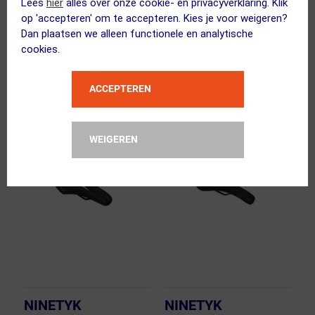
Lees
hier
alles over onze cookie- en privacyverklaring. Klik
Fietszadel Zwart
Fietszadel Zwart
op 'accepteren' om te accepteren. Kies je voor weigeren?
Dan plaatsen we alleen functionele en analytische
319.95
159.95
cookies.
ja, op voorraad
2-6 werkdagen
ACCEPTEREN
Vergelijk
Vergelijk
WEIGEREN
NINETYK
NINETYK