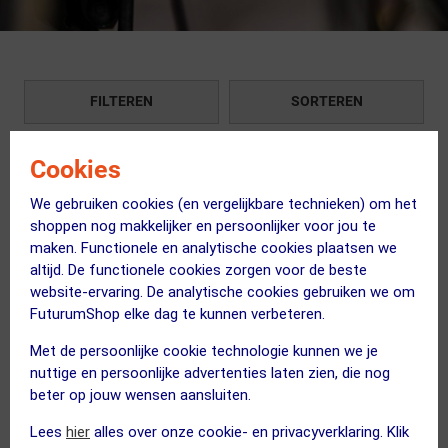
FILTEREN
SORTEREN
Cookies
OP=OP!
We gebruiken cookies (en vergelijkbare technieken) om het
shoppen nog makkelijker en persoonlijker voor jou te
maken. Functionele en analytische cookies plaatsen we
altijd. De functionele cookies zorgen voor de beste
website-ervaring. De analytische cookies gebruiken we om
FuturumShop elke dag te kunnen verbeteren.
Met de persoonlijke cookie technologie kunnen we je
nuttige en persoonlijke advertenties laten zien, die nog
KOGEL
KOGEL
beter op jouw wensen aansluiten.
PF30-24 GXP MTB/CX
Kolossos Oversized
Lees
hier
alles over onze cookie- en privacyverklaring. Klik
Ceramic Trapaslager
Ceramic Derailleurkooi