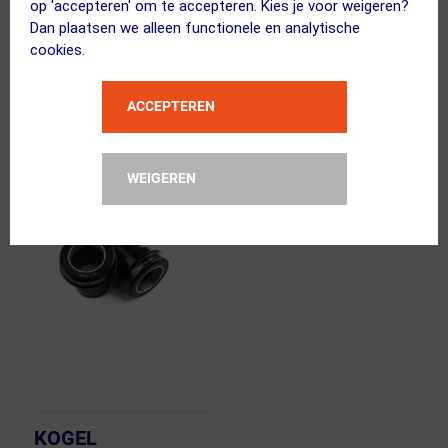
op 'accepteren' om te accepteren. Kies je voor weigeren?
SRAM eTap AXS Goud
Dan plaatsen we alleen functionele en analytische
cookies.
239.99
449.99
294.95
ja, op voorraad
ja, op voorraad
ACCEPTEREN
Vergelijk
Vergelijk
WEIGEREN
OP=OP!
KOGEL