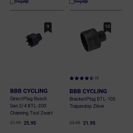
Vergelijk
Vergelijk
9
10
(2)
BBB CYCLING
BBB CYCLING
DirectPlug Bosch
BracketPlug BTL-105
Gen.3/4 BTL-200
Trapasdop Zilver
Chainring Tool Zwart
27.95
25.95
23.95
21.95