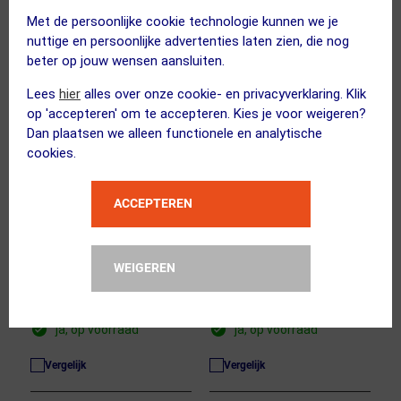
5
6
Met de persoonlijke cookie technologie kunnen we je
nuttige en persoonlijke advertenties laten zien, die nog
beter op jouw wensen aansluiten.
Lees
hier
alles over onze cookie- en privacyverklaring. Klik
op 'accepteren' om te accepteren. Kies je voor weigeren?
Dan plaatsen we alleen functionele en analytische
cookies.
(1)
(34)
ACCEPTEREN
BBB CYCLING
BBB CYCLING
Trapassleutel BTL-105D
CupOut BTL-113 Cup
BracketPlug DUB
Remover Zilver
WEIGEREN
23.95
21.95
26.95
22.95
ja, op voorraad
ja, op voorraad
Vergelijk
Vergelijk