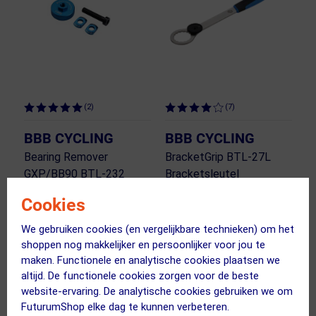
(2)
(7)
BBB CYCLING
BBB CYCLING
Bearing Remover
BracketGrip BTL-27L
GXP/BB90 BTL-232
Bracketsleutel
Bracket Tool Blauw
Zwart/Blauw
Cookies
32.95
28.95
31.95
27.40
We gebruiken cookies (en vergelijkbare technieken) om het
shoppen nog makkelijker en persoonlijker voor jou te
ja, op voorraad
ja, op voorraad
maken. Functionele en analytische cookies plaatsen we
Vergelijk
Vergelijk
altijd. De functionele cookies zorgen voor de beste
website-ervaring. De analytische cookies gebruiken we om
FuturumShop elke dag te kunnen verbeteren.