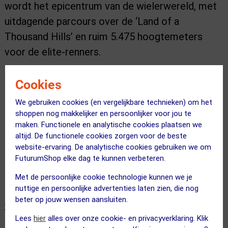
wordt het epicentrum van de wielerwereld, met
uitdagende parcours over de ‘Land of a
Thousand Hills’ en ruim 5.475 hoogtemeters
voor de elite-renners.
FuturumShop is trots om dit unieke
Cookies
sportmoment te verbinden aan iets nog
We gebruiken cookies (en vergelijkbare technieken) om het
belangrijkers: levensreddende zorg. Samen met
shoppen nog makkelijker en persoonlijker voor jou te
maken. Functionele en analytische cookies plaatsen we
GOAL 3 ondersteunen we de uitbreiding van het
altijd. De functionele cookies zorgen voor de beste
IMPALA-systeem in Rwandese kinder-IC’s. Zo
website-ervaring. De analytische cookies gebruiken we om
laten we zien dat sport en maatschappelijke
FuturumShop elke dag te kunnen verbeteren.
impact hand in hand gaan.
Met de persoonlijke cookie technologie kunnen we je
nuttige en persoonlijke advertenties laten zien, die nog
beter op jouw wensen aansluiten.
Sport en zorg: één boodschap,
Lees
hier
alles over onze cookie- en privacyverklaring. Klik