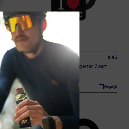
9.95
9.95
BIBBITS
it
Iloverunning Hardloopmagneten Zwart
ja, op voorraad
Vergelijk
Vergelijk