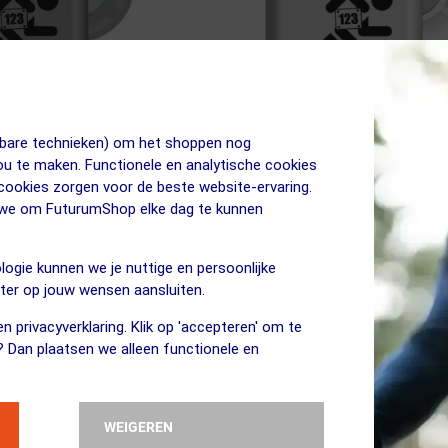
jkbare technieken) om het shoppen nog
jou te maken. Functionele en analytische cookies
 cookies zorgen voor de beste website-ervaring.
9.95
BIBBITS
n we om FuturumShop elke dag te kunnen
oopmagneten Zilver
123Runner Hardloopmagneten W
logie kunnen we je nuttige en persoonlijke
eter op jouw wensen aansluiten.
ja, op voorraad
Vergelijk
n privacyverklaring. Klik op 'accepteren' om te
? Dan plaatsen we alleen functionele en
WEIGEREN