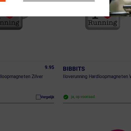
9.95
BIBBITS
dloopmagneten Zilver
Iloverunning Hardloopmagneten 
ja, op voorraad
Vergelijk