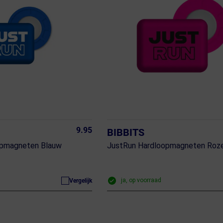
9.95
BIBBITS
opmagneten Blauw
JustRun Hardloopmagneten Roz
ja, op voorraad
Vergelijk