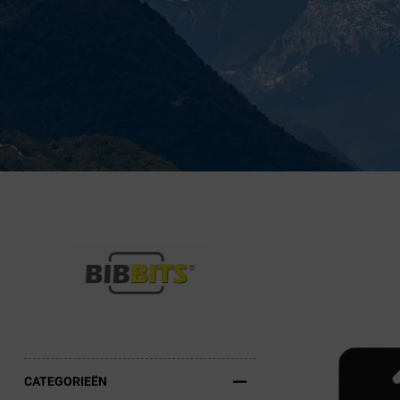
Fietstrainers
Hardlopen
Overige sporten & cadeaubon
Fietsen
Nieuw bij FuturumShop...
CATEGORIEËN