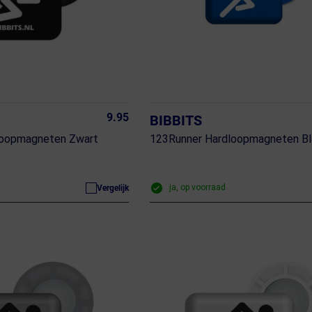
9.95
BIBBITS
loopmagneten Zwart
123Runner Hardloopmagneten B
ja, op voorraad
Vergelijk