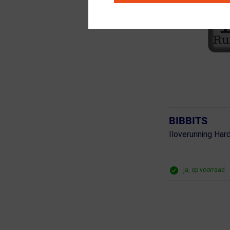
BIBBITS
Iloverunning Har
ja, op voorraad