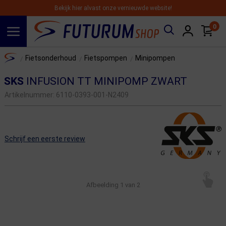
Bekijk hier alvast onze vernieuwde website!
0
Spring naar hoofdinhoud
Home
Fietsonderhoud
Fietspompen
Minipompen
/
/
/
SKS
INFUSION TT MINIPOMP ZWART
Artikelnummer:
6110-0393-001-N2409
Schrijf een eerste review
Afbeelding
1
van 2