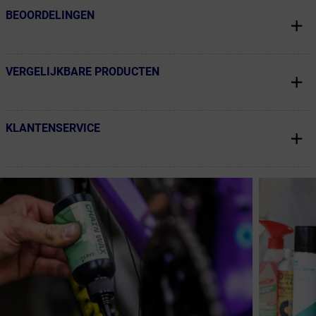
BEOORDELINGEN
← Terug naar productnavigatie
VERGELIJKBARE PRODUCTEN
← Terug naar productnavigatie
KLANTENSERVICE
← Terug naar productnavigatie