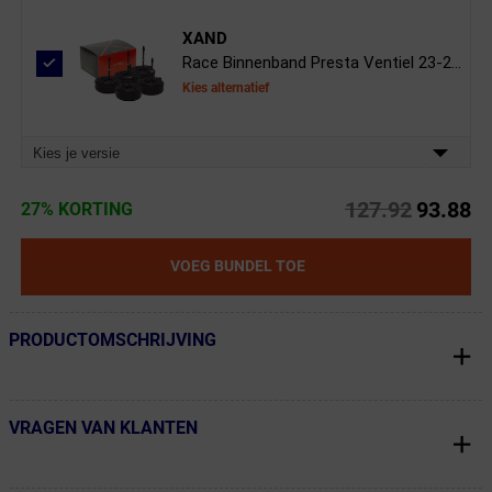
XAND
Race Binnenband Presta Ventiel 23-2...
Kies alternatief
Kies je versie
127.92
93.88
27% KORTING
VOEG BUNDEL TOE
PRODUCTOMSCHRIJVING
← Terug naar productnavigatie
VRAGEN VAN KLANTEN
← Terug naar productnavigatie