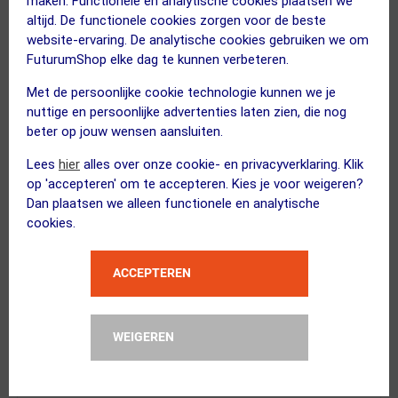
maken. Functionele en analytische cookies plaatsen we
altijd. De functionele cookies zorgen voor de beste
website-ervaring. De analytische cookies gebruiken we om
SKS
FuturumShop elke dag te kunnen verbeteren.
Infusion TT Minipomp Zwart
Met de persoonlijke cookie technologie kunnen we je
nuttige en persoonlijke advertenties laten zien, die nog
beter op jouw wensen aansluiten.
Lees
hier
alles over onze cookie- en privacyverklaring. Klik
Tyre Glider
op 'accepteren' om te accepteren. Kies je voor weigeren?
Bandenlichter Rood Rechtshandig
Dan plaatsen we alleen functionele en analytische
Kies alternatief
cookies.
ACCEPTEREN
EarthFood
High Energy Biologische Energiereep...
WEIGEREN
Kies alternatief