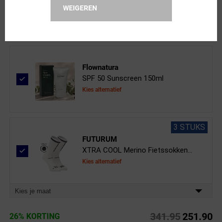
Clear Vision Spray 50ml
WEIGEREN
Flownatura
SPF 50 Sunscreen 150ml
Kies alternatief
3 STUKS
FUTURUM
XTRA COOL Merino Fietssokken...
Kies alternatief
Kies je maat
341.95
251.90
26% KORTING