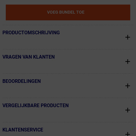
VOEG BUNDEL TOE
PRODUCTOMSCHRIJVING
← Terug naar productnavigatie
VRAGEN VAN KLANTEN
← Terug naar productnavigatie
BEOORDELINGEN
← Terug naar productnavigatie
VERGELIJKBARE PRODUCTEN
← Terug naar productnavigatie
KLANTENSERVICE
← Terug naar productnavigatie