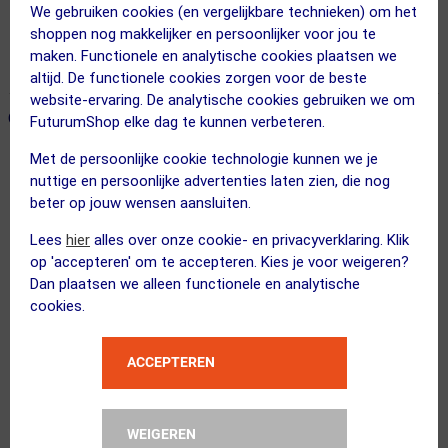
Gratis bezorging & retourneren
We gebruiken cookies (en vergelijkbare technieken) om het
shoppen nog makkelijker en persoonlijker voor jou te
Voor 23:00 uur besteld, morgen in huis
maken. Functionele en analytische cookies plaatsen we
365 dagen retourrecht
altijd. De functionele cookies zorgen voor de beste
website-ervaring. De analytische cookies gebruiken we om
ONZE AANBEVOLEN COMBINATIE
← Terug naar productnavigatie
FuturumShop elke dag te kunnen verbeteren.
Met de persoonlijke cookie technologie kunnen we je
nuttige en persoonlijke advertenties laten zien, die nog
Deuter
beter op jouw wensen aansluiten.
Race Air 10 Fietsrugzak Lichtgroen
Lees
hier
alles over onze cookie- en privacyverklaring. Klik
op 'accepteren' om te accepteren. Kies je voor weigeren?
Dan plaatsen we alleen functionele en analytische
cookies.
XAND
ACCEPTEREN
CO2 Patronen 16 gram 5-stuks
Kies alternatief
WEIGEREN