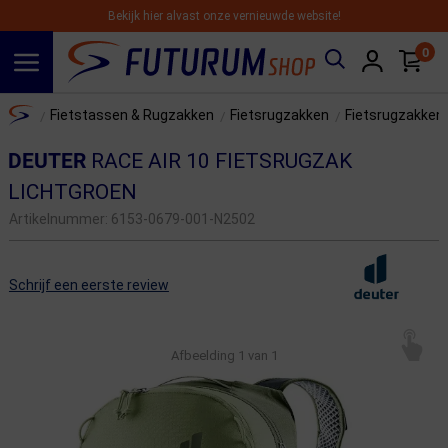
Bekijk hier alvast onze vernieuwde website!
0
Spring naar hoofdinhoud
Home
Fietstassen & Rugzakken
Fietsrugzakken
Fietsrugzakken
/
/
/
DEUTER
RACE AIR 10 FIETSRUGZAK
LICHTGROEN
Artikelnummer:
6153-0679-001-N2502
Schrijf een eerste review
Afbeelding
1
van 1