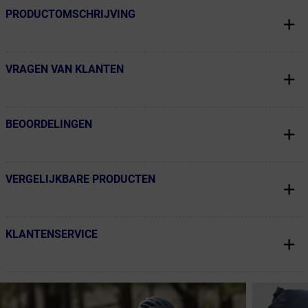
PRODUCTOMSCHRIJVING
← Terug naar productnavigatie
VRAGEN VAN KLANTEN
← Terug naar productnavigatie
BEOORDELINGEN
← Terug naar productnavigatie
VERGELIJKBARE PRODUCTEN
← Terug naar productnavigatie
KLANTENSERVICE
← Terug naar productnavigatie