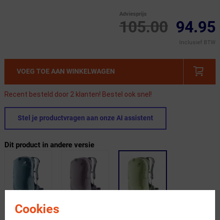
Adviesprijs
105.00
94.95
Inclusief BTW
VOEG TOE AAN WINKELWAGEN
Recent besteld door 2 klanten! Bestel ook snel!
Stel je productvragen aan onze AI assistent
Dit product in andere versie
Cookies