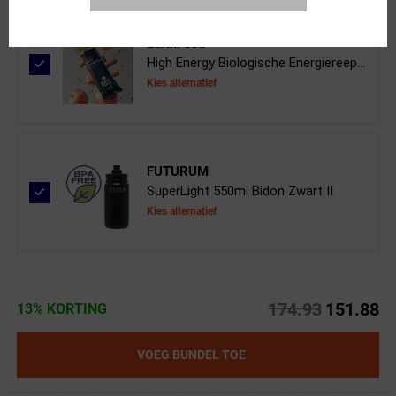
EarthFood
High Energy Biologische Energiereep...
Kies alternatief
FUTURUM
SuperLight 550ml Bidon Zwart II
Kies alternatief
174.93
151.88
13% KORTING
VOEG BUNDEL TOE