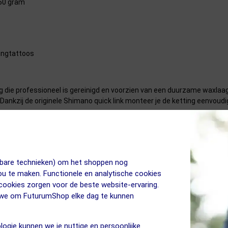
50 gram
tingtattoos
ng die professioneel is gereinigd en voorzien van een duurzame waxlaag
. Dankzij de originele Shimano quick link monteer je de ketting eenvoudi
jkbare technieken) om het shoppen nog
jou te maken. Functionele en analytische cookies
 cookies zorgen voor de beste website-ervaring.
n we om FuturumShop elke dag te kunnen
x. Bv. Squirt? Of moet dat terug een hotwax zijn?
logie kunnen we je nuttige en persoonlijke