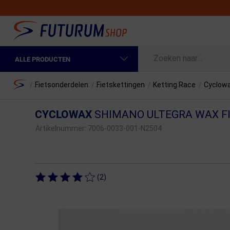
ALLE PRODUCTEN
Spring naar hoofdinhoud
Fietskleding Heren
Home
/
Fietsonderdelen
/
Fietskettingen
/
Ketting Race
/
Cyclowa
Fietskleding Dames
CYCLOWAX
SHIMANO ULTEGRA WAX F
Fietsonderdelen
Artikelnummer:
7006-0033-001-N2504
Fietselektronica
Fietsonderhoud
(2)
Sportvoeding en Verzorging
Fietstassen & Rugzakken
Fietsendragers & Fietskoffers