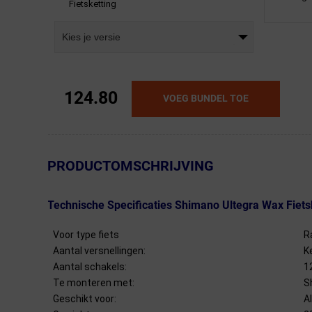
Fietsketting
Kies je versie
124.80
VOEG BUNDEL TOE
← Terug naar productnavigatie
PRODUCTOMSCHRIJVING
Technische Specificaties Shimano Ultegra Wax Fiets
Voor type fiets
R
Aantal versnellingen:
K
Aantal schakels:
1
Te monteren met:
S
Geschikt voor:
A