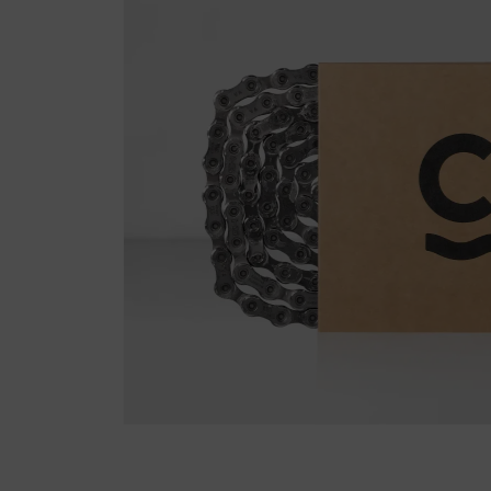
Fietstrainers
Hardlopen
Overige sporten & cadeaubon
Fietsen
Nieuw bij FuturumShop...