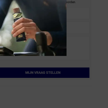
En wij zullen je zo spoedig mogelijk antwoorden.
MIJN VRAAG STELLEN