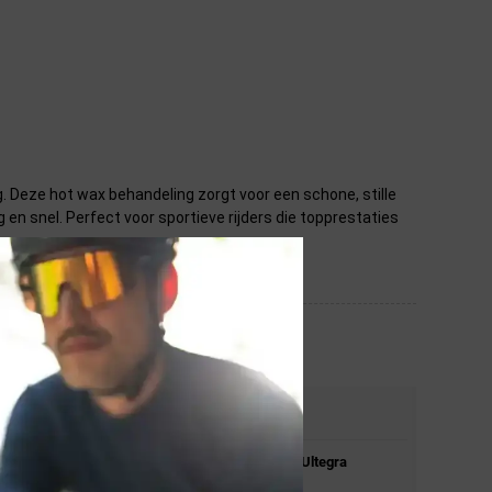
. Deze hot wax behandeling zorgt voor een schone, stille
g en snel. Perfect voor sportieve rijders die topprestaties
STEL JE VRAAG
Stel je vraag over de
Cyclowax
Shimano Ultegra
Wax Fietsketting.