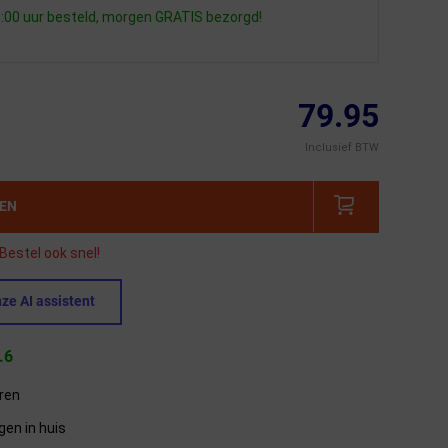
:00 uur besteld, morgen GRATIS bezorgd!
79.95
Inclusief BTW
GEN
Bestel ook snel!
ze AI assistent
.6
eren
gen in huis