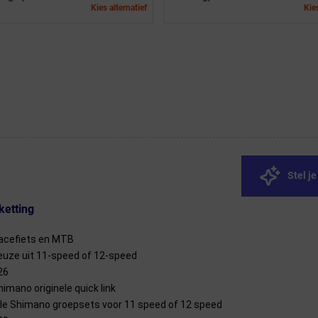
Kies alternatief
Kies
Stel j
ketting
acefiets en MTB
euze uit 11-speed of 12-speed
26
himano originele quick link
lle Shimano groepsets voor 11 speed of 12 speed