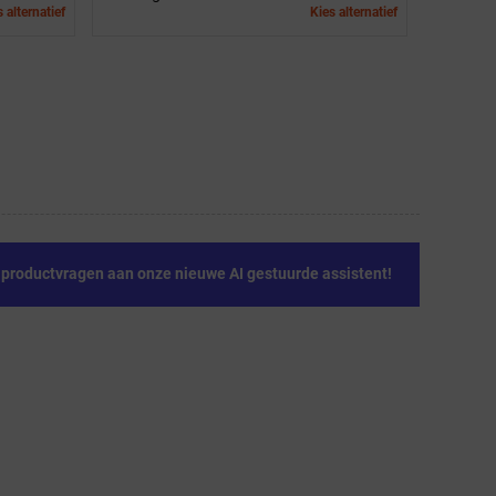
 alternatief
Kies alternatief
e productvragen aan onze nieuwe AI gestuurde assistent!