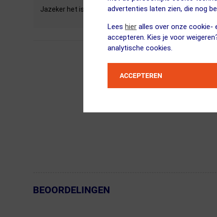
advertenties laten zien, die nog b
Jazeker het is ook mogelijk om na het ontvetten van de k
Lees
hier
alles over onze cookie- e
accepteren. Kies je voor weigeren
analytische cookies.
ACCEPTEREN
BEOORDELINGEN
← Terug naar productnavigatie