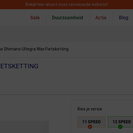
Bekijk hier alvast onze vernieuwde website!
Sale
Duurzaamheid
Actie
Blog
x Shimano Ultegra Wax Fietsketting
IETSKETTING
Kies je versie
11 SPEED
12 SPEED