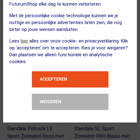
FuturumShop elke dag te kunnen verbeteren.
Met de persoonlijke cookie technologie kunnen we je
nuttige en persoonlijke advertenties laten zien, die nog
ALTERNATIEVE PRODUCTEN
beter op jouw wensen aansluiten.
Lees
hier
alles over onze cookie- en privacyverklaring. Klik
op 'accepteren' om te accepteren. Kies je voor weigeren?
Dan plaatsen we alleen functionele en analytische
cookies.
ACCEPTEREN
WEIGEREN
(3)
(1)
100%
100%
Slendale Pidcock LE
Slendale SL Sport
Sport Zonnebril Rood met
Zonnebril RBH Blauw met