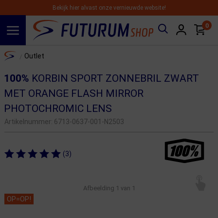
Bekijk hier alvast onze vernieuwde website!
0
Spring naar hoofdinhoud
Home
Outlet
/
100%
KORBIN SPORT ZONNEBRIL ZWART
MET ORANGE FLASH MIRROR
PHOTOCHROMIC LENS
Artikelnummer:
6713-0637-001-N2503
(3)
Afbeelding
1
van 1
OP=OP!