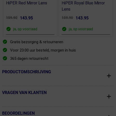
HiPER Red Mirror Lens
HiPER Royal Blue Mirror
Lens
159.90
143.95
159.90
143.95
ja, op voorraad
ja, op voorraad
Gratis bezorging & retourneren
Voor 23:00 uur besteld, morgen in huis
365 dagen retourrecht
PRODUCTOMSCHRIJVING
← Terug naar productnavigatie
VRAGEN VAN KLANTEN
← Terug naar productnavigatie
BEOORDELINGEN
← Terug naar productnavigatie