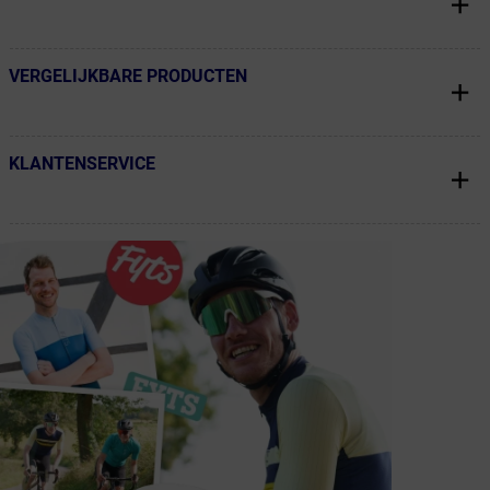
VERGELIJKBARE PRODUCTEN
← Terug naar productnavigatie
KLANTENSERVICE
← Terug naar productnavigatie